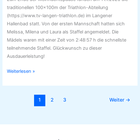
Mannschaft
traditionellen 100×100m der Triathlon-Abteilung
bei
(https://www.tv-langen-triathlon.de) im Langener
den
Hallenbad statt. Von der ersten Mannschaft hatten sich
100
Melissa, Milena und Laura als Staffel angemeldet. Die
x
Mädels waren mit einer Zeit von 2:48:57 h die schnellste
100 m
teilnehmende Staffel. Glückwunsch zu dieser
Ausdauerleistung!
Weiterlesen »
1
2
3
Weiter
→