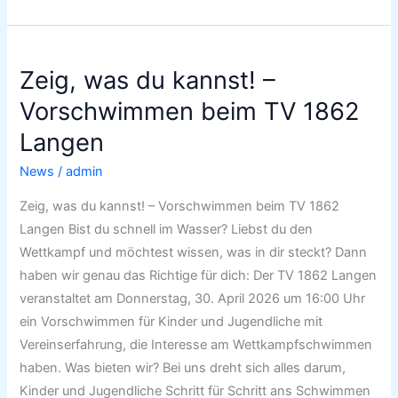
Zeig,
Zeig, was du kannst! –
was
du
Vorschwimmen beim TV 1862
kannst!
Langen
–
Vorschwimmen
News
/
admin
beim
Zeig, was du kannst! – Vorschwimmen beim TV 1862
TV
Langen Bist du schnell im Wasser? Liebst du den
1862
Wettkampf und möchtest wissen, was in dir steckt? Dann
Langen
haben wir genau das Richtige für dich: Der TV 1862 Langen
veranstaltet am Donnerstag, 30. April 2026 um 16:00 Uhr
ein Vorschwimmen für Kinder und Jugendliche mit
Vereinserfahrung, die Interesse am Wettkampfschwimmen
haben. Was bieten wir? Bei uns dreht sich alles darum,
Kinder und Jugendliche Schritt für Schritt ans Schwimmen