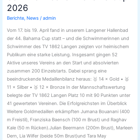
beim
2026
heimischen
Bahama
Berichte
,
News
/
admin
Cup
Vom 17. bis 19. April fand in unserem Langener Hallenbad
2026
der 44. Bahama Cup statt – und die Schwimmerinnen und
Schwimmer des TV 1862 Langen zeigten vor heimischem
Publikum eine starke Leistung. Insgesamt gingen 52
Aktive unseres Vereins an den Start und absolvierten
zusammen 200 Einzelstarts. Dabei sprang eine
beeindruckende Medaillenbilanz heraus: 🥇 14 × Gold • 🥈
11 × Silber • 🥉 12 × Bronze In der Mannschaftswertung
belegte der TV 1862 Langen Platz 10 mit 90 Punkten unter
41 gewerteten Vereinen. Die Erfolgreichsten im Überblick
Weitere Goldmedaillen erkämpften Jumana Bouanani (400
m Freistil), Franziska Baensch (100 m Brust) und Raghav
Kale (50 m Rücken).Julian Beermann (200m Brust), Marleen
Dern, Lia Wilfer (beide 50m Brust)und Tara May