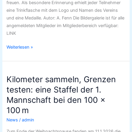
freuen. Als besondere Erinnerung erhielt jeder Teilnehmer
eine Trinkflasche mit dem Logo und Namen des Vereins
und eine Medaille. Autor: A. Fenn Die Bildergalerie ist für alle
angemeldeten Mitglieder im Mitgliederbereich verfügbar:
LINK
Weiterlesen »
Kilometer
Kilometer sammeln, Grenzen
sammeln,
Grenzen
testen: eine Staffel der 1.
testen:
Mannschaft bei den 100 x
eine
100 m
Staffel
der
News
/
admin
1.
Zum Ende der Weihnachtspause fanden am 11.1.2026 die