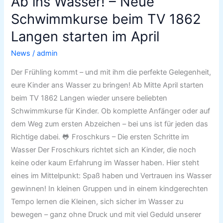
Ab ins Wasser! – Neue
ins
Wasser!
Schwimmkurse beim TV 1862
–
Langen starten im April
Neue
Schwimmkurse
News
/
admin
beim
Der Frühling kommt – und mit ihm die perfekte Gelegenheit,
TV
eure Kinder ans Wasser zu bringen! Ab Mitte April starten
1862
beim TV 1862 Langen wieder unsere beliebten
Langen
Schwimmkurse für Kinder. Ob komplette Anfänger oder auf
starten
dem Weg zum ersten Abzeichen – bei uns ist für jeden das
im
Richtige dabei. 🐸 Froschkurs – Die ersten Schritte im
April
Wasser Der Froschkurs richtet sich an Kinder, die noch
keine oder kaum Erfahrung im Wasser haben. Hier steht
eines im Mittelpunkt: Spaß haben und Vertrauen ins Wasser
gewinnen! In kleinen Gruppen und in einem kindgerechten
Tempo lernen die Kleinen, sich sicher im Wasser zu
bewegen – ganz ohne Druck und mit viel Geduld unserer