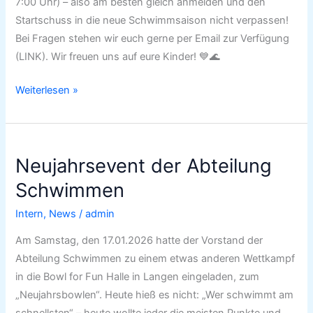
7:00 Uhr) – also am besten gleich anmelden und den
Startschuss in die neue Schwimmsaison nicht verpassen!
Bei Fragen stehen wir euch gerne per Email zur Verfügung
(LINK). Wir freuen uns auf eure Kinder! 💙🌊
Weiterlesen »
Neujahrsevent
Neujahrsevent der Abteilung
der
Abteilung
Schwimmen
Schwimmen
Intern
,
News
/
admin
Am Samstag, den 17.01.2026 hatte der Vorstand der
Abteilung Schwimmen zu einem etwas anderen Wettkampf
in die Bowl for Fun Halle in Langen eingeladen, zum
„Neujahrsbowlen“. Heute hieß es nicht: „Wer schwimmt am