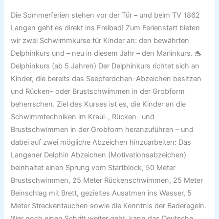
Marlinkurs
Die Sommerferien stehen vor der Tür – und beim TV 1862
starten
Langen geht es direkt ins Freibad! Zum Ferienstart bieten
in
wir zwei Schwimmkurse für Kinder an: den bewährten
den
Delphinkurs und – neu in diesem Jahr – den Marlinkurs. 🐬
Sommerferien
Delphinkurs (ab 5 Jahren) Der Delphinkurs richtet sich an
Kinder, die bereits das Seepferdchen-Abzeichen besitzen
und Rücken- oder Brustschwimmen in der Grobform
beherrschen. Ziel des Kurses ist es, die Kinder an die
Schwimmtechniken im Kraul-, Rücken- und
Brustschwimmen in der Grobform heranzuführen – und
dabei auf zwei mögliche Abzeichen hinzuarbeiten: Das
Langener Delphin Abzeichen (Motivationsabzeichen)
beinhaltet einen Sprung vom Startblock, 50 Meter
Brustschwimmen, 25 Meter Rückenschwimmen, 25 Meter
Beinschlag mit Brett, gezieltes Ausatmen ins Wasser, 5
Meter Streckentauchen sowie die Kenntnis der Baderegeln.
Wer noch einen Schritt weiter geht, kann das Deutsche