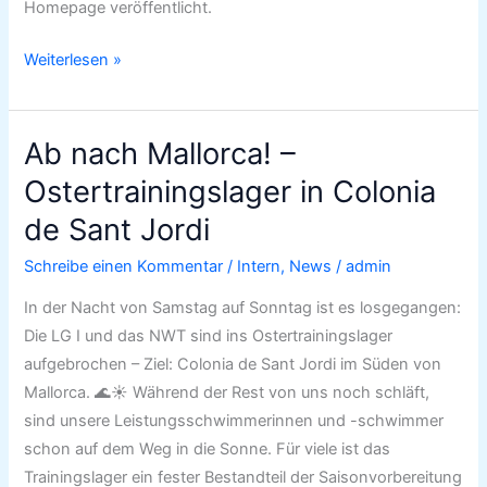
Homepage veröffentlicht.
Weiterlesen »
Ab nach Mallorca! –
Ab
nach
Ostertrainingslager in Colonia
Mallorca!
de Sant Jordi
–
Ostertrainingslager
Schreibe einen Kommentar
/
Intern
,
News
/
admin
in
In der Nacht von Samstag auf Sonntag ist es losgegangen:
Colonia
Die LG I und das NWT sind ins Ostertrainingslager
de
aufgebrochen – Ziel: Colonia de Sant Jordi im Süden von
Sant
Mallorca. 🌊☀️ Während der Rest von uns noch schläft,
Jordi
sind unsere Leistungsschwimmerinnen und -schwimmer
schon auf dem Weg in die Sonne. Für viele ist das
Trainingslager ein fester Bestandteil der Saisonvorbereitung