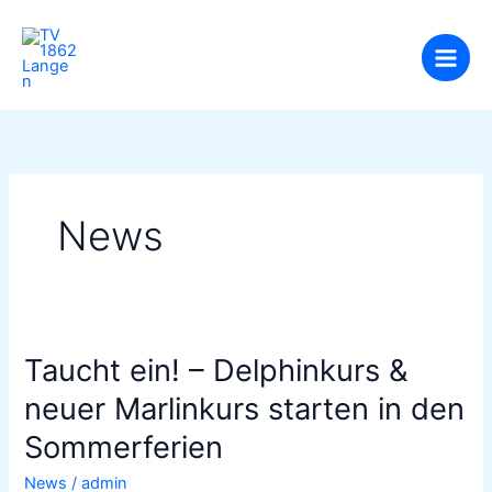
Zum
TV 1862 Langen
Inhalt
springen
Schwimmen
News
Taucht
Taucht ein! – Delphinkurs &
ein!
–
neuer Marlinkurs starten in den
Delphinkurs
Sommerferien
&
neuer
News
/
admin