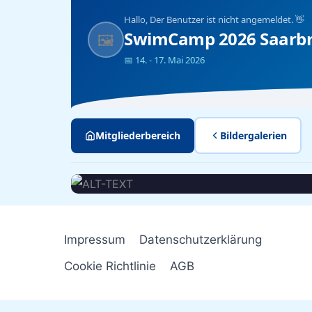
Hallo,
Der Benutzer ist nicht angemeldet.
👋
SwimCamp 2026 Saarb
🖼️
📅 14. - 17. Mai 2026
Mitgliederbereich
Bildergalerien
⤢
SWIMCAMP 2026 MIT DEN EG'S
Impressum
Datenschutzerklärung
Cookie Richtlinie
AGB